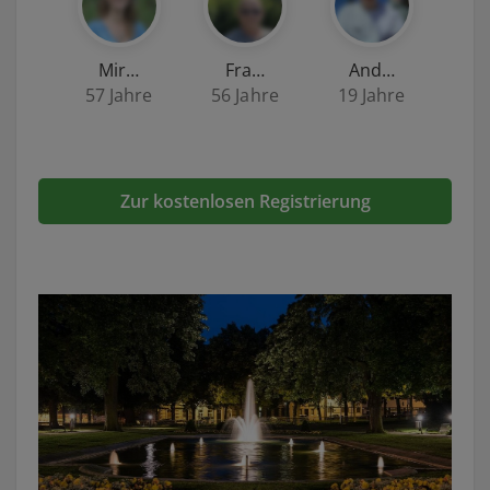
Mir…
Fra…
And…
57 Jahre
56 Jahre
19 Jahre
Zur kostenlosen Registrierung